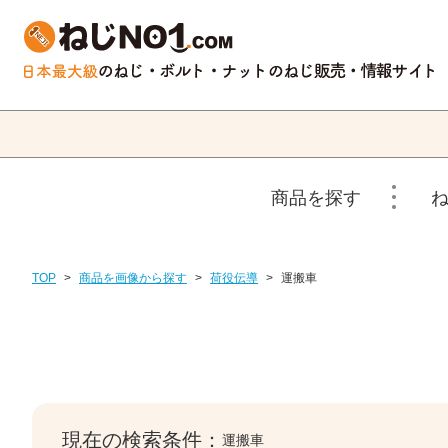
商品を探す
TOP
>
商品を画像から探す
>
荷役伝導
>
運搬車
現在の検索条件：
運搬車