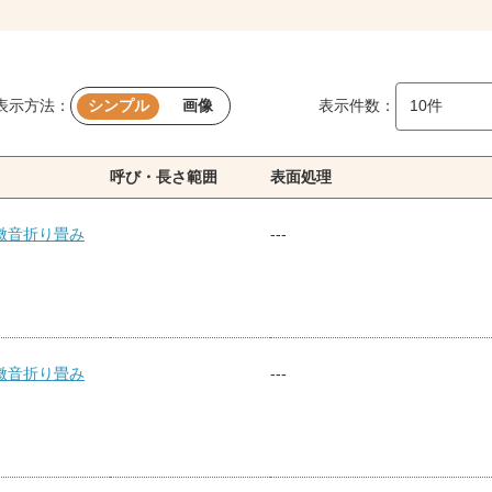
表示方法：
シンプル
画像
表示件数：
呼び・長さ範囲
表面処理
微音折り畳み
---
微音折り畳み
---