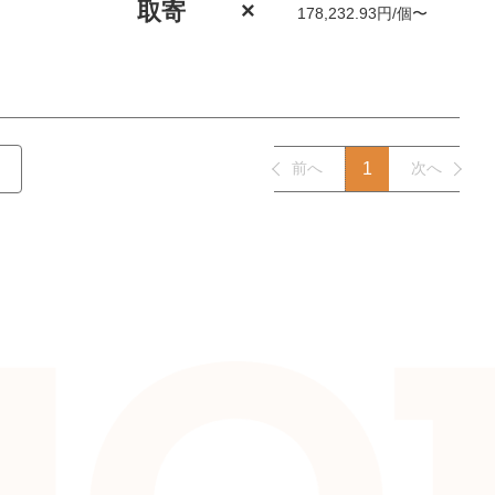
取寄
×
178,232.93円/個〜
前へ
1
次へ