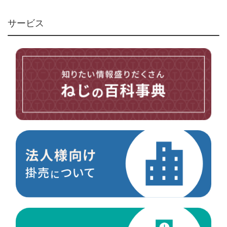
リベット・かしめ
アンカー・プラグ
サービス
ユニファイねじ
いたずら防止ねじ
マイクロねじ
台形ねじ
スペーサー
その他ねじ
便利品
金具・金物
電材・設備
切削工具
研削研磨品
作業用品
測定