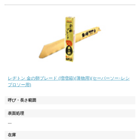
レヂトン 金の卵ブレード (増増箱)(薄物用)(セーバーソー･レシ
プロソー用)
---