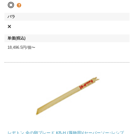
◎
×
18,496.5円/個〜
レヂトン 金の卵ブレード KB-H (厚物用)(セーバーソー･レシプ