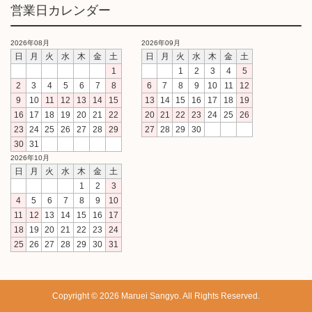
営業日カレンダー
2026年08月
2026年09月
日
月
火
水
木
金
土
日
月
火
水
木
金
土
1
1
2
3
4
5
2
3
4
5
6
7
8
6
7
8
9
10
11
12
9
10
11
12
13
14
15
13
14
15
16
17
18
19
16
17
18
19
20
21
22
20
21
22
23
24
25
26
23
24
25
26
27
28
29
27
28
29
30
30
31
2026年10月
日
月
火
水
木
金
土
1
2
3
4
5
6
7
8
9
10
11
12
13
14
15
16
17
18
19
20
21
22
23
24
25
26
27
28
29
30
31
Copyright © 2026 Maruei Sangyo. All Rights Reserved.