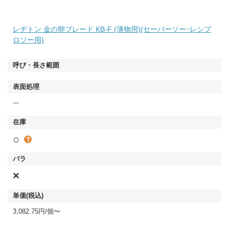
レヂトン 金の卵ブレード KB-F (薄物用)(セーバーソー･レシプ
ロソー用)
---
○
×
3,082.75円/個〜