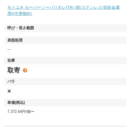
モトユキ セーバーソーバリギレ(TA) (鉄/ステンレス/非鉄金属
用)(中厚物向)
---
取寄
×
7,372.64円/個〜