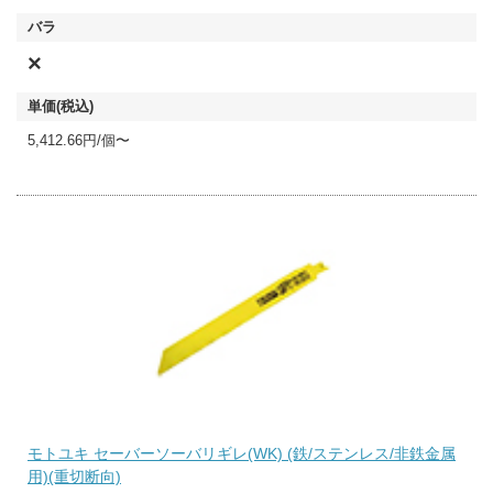
×
5,412.66円/個〜
モトユキ セーバーソーバリギレ(WK) (鉄/ステンレス/非鉄金属
用)(重切断向)