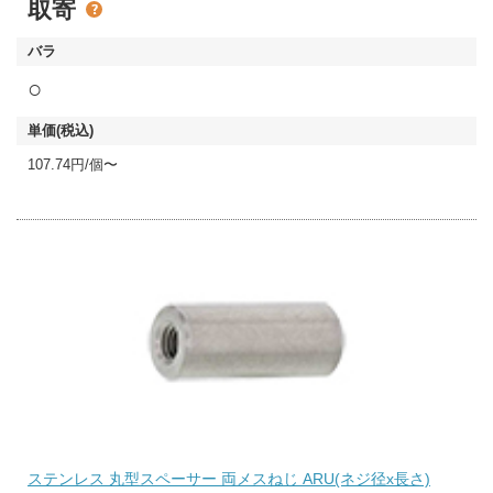
取寄
○
107.74円/個〜
ステンレス 丸型スペーサー 両メスねじ ARU(ネジ径x長さ)