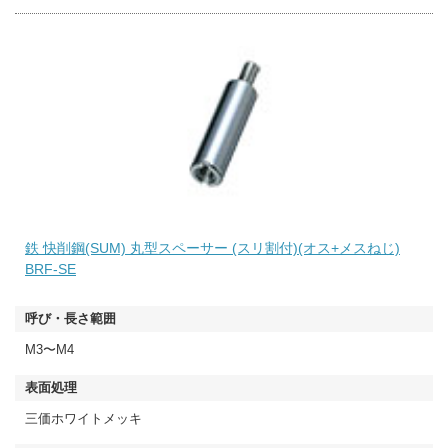
鉄 快削鋼(SUM) 丸型スペーサー (スリ割付)(オス+メスねじ)
BRF-SE
M3〜M4
三価ホワイトメッキ