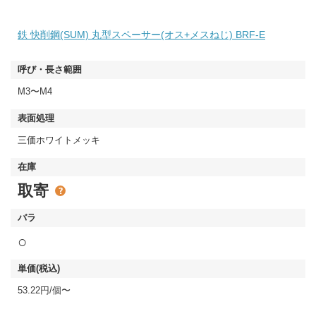
鉄 快削鋼(SUM) 丸型スペーサー(オス+メスねじ) BRF-E
M3〜M4
三価ホワイトメッキ
取寄
○
53.22円/個〜