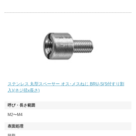
ステンレス 丸型スペーサー オス･メスねじ BRU-S(S付すり割
入)(ネジ径x長さ)
M2〜M4
脱脂