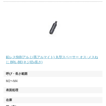
鉛レス快削アルミ(黒アルマイト) 丸型スペーサー オス･メスね
じ BRL-BE(ネジ径x長さ)
M2〜M4