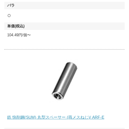
○
104.49円/個〜
鉄 快削鋼(SUM) 丸型スペーサー (両メスねじ)/ ARF-E