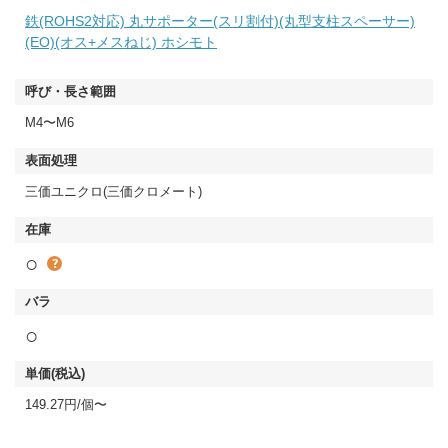
鉄(ROHS2対応) 丸サポーター(スリ割付)(丸型支柱スペーサー)
(EO)(オス+メスねじ) ホシモト
M4〜M6
三価ユニクロ(三価クロメート)
○
○
149.27円/個〜