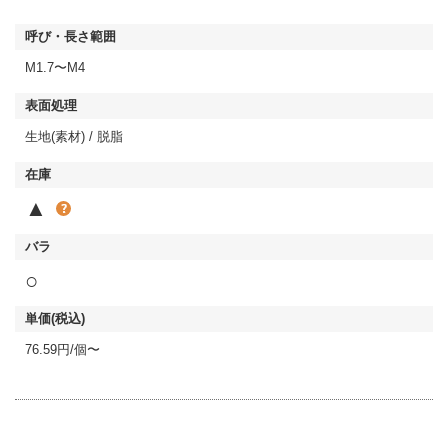
M1.7〜M4
生地(素材) / 脱脂
▲
○
76.59円/個〜