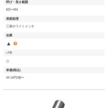
M3〜M4
三価ホワイトメッキ
▲
○
44.14円/個〜