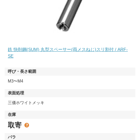
鉄 快削鋼(SUM) 丸型スペーサー(両メスねじ)スリ割付 / ARF-
SE
M3〜M4
三価ホワイトメッキ
取寄