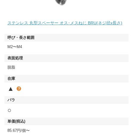
ステンレス 丸型スペーサー オス･メスねじ BRU(ネジ径x長さ)
M2〜M4
脱脂
▲
○
85.67円/個〜