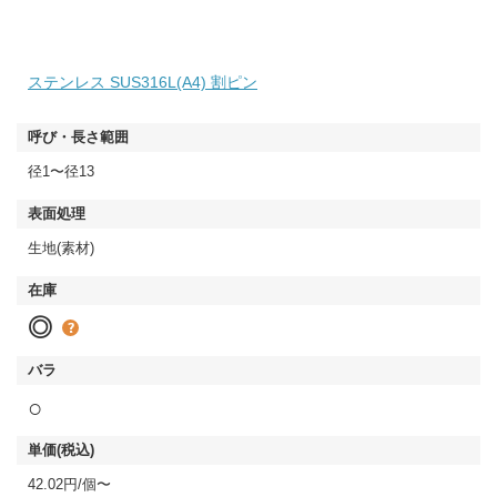
ステンレス SUS316L(A4) 割ピン
径1〜径13
生地(素材)
◎
○
42.02円/個〜