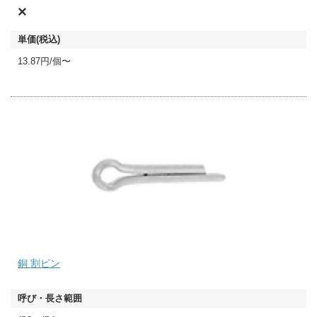
×
13.87円/個〜
銅 割ピン