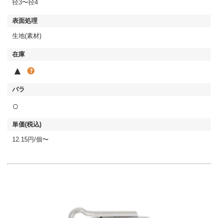
径3〜径4
生地(素材)
▲
○
12.15円/個〜