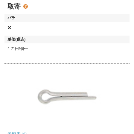
取寄
×
4.21円/個〜
黄銅 割ピン