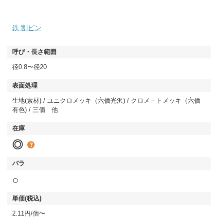
鉄 割ピン
径0.8〜径20
生地(素材) / ユニクロメッキ（六価光沢) / クロメ－トメッキ（六価
有色) / 三価 他
◎
○
2.11円/個〜