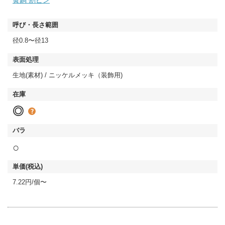
径0.8〜径13
生地(素材) / ニッケルメッキ（装飾用)
◎
○
7.22円/個〜