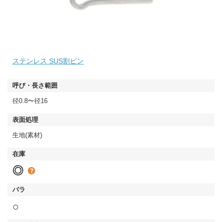
ステンレス SUS割ピン
径0.8〜径16
生地(素材)
◎
○