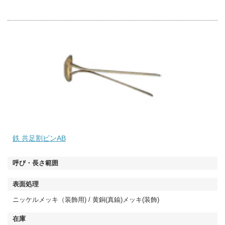
鉄 共足割ピンAB
ニッケルメッキ（装飾用) / 黄銅(真鍮)メッキ(装飾)