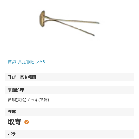
黄銅 共足割ピンAB
黄銅(真鍮)メッキ(装飾)
取寄