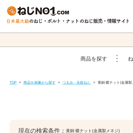
商品を探す
TOP
>
商品を画像から探す
>
つまみ・化粧ねじ
>
黄銅 蝶ナット(金属製
現在の検索条件：
黄銅 蝶ナット(金属製メネジ)