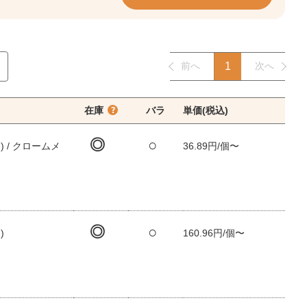
前へ
1
次へ
在庫
バラ
単価(税込)
◎
○
 / クロームメ
36.89円/個〜
◎
○
)
160.96円/個〜