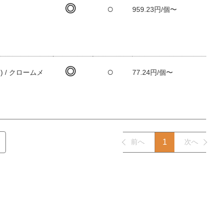
◎
○
959.23円/個〜
◎
○
 / クロームメ
77.24円/個〜
前へ
1
次へ