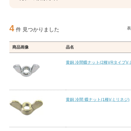
4
表
件 見つかりました
商品画像
品名
黄銅 冷間蝶ナット(2種)(Rタイプ)(
黄銅 冷間 蝶ナット(1種)(ミリネジ)