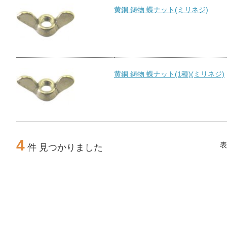
黄銅 鋳物 蝶ナット(ミリネジ)
黄銅 鋳物 蝶ナット(1種)(ミリネジ)
4
表
件 見つかりました