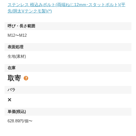
ステンレス 植込みボルト(両端ねじ12mm･スタットボルト)(平
先/胴太)(テンクモ製)(*)
M12〜M12
生地(素材)
取寄
×
628.89円/個〜