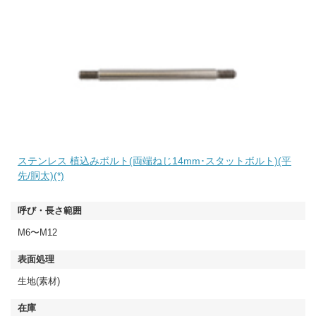
ステンレス 植込みボルト(両端ねじ14mm･スタットボルト)(平
先/胴太)(*)
M6〜M12
生地(素材)