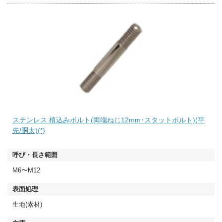
ステンレス 植込みボルト(両端ねじ12mm･スタットボルト)(平
先/胴太)(*)
M6〜M12
生地(素材)