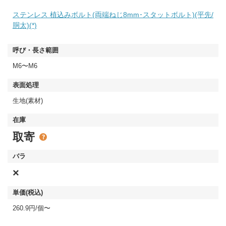
ステンレス 植込みボルト(両端ねじ8mm･スタットボルト)(平先/
胴太)(*)
M6〜M6
生地(素材)
取寄
×
260.9円/個〜