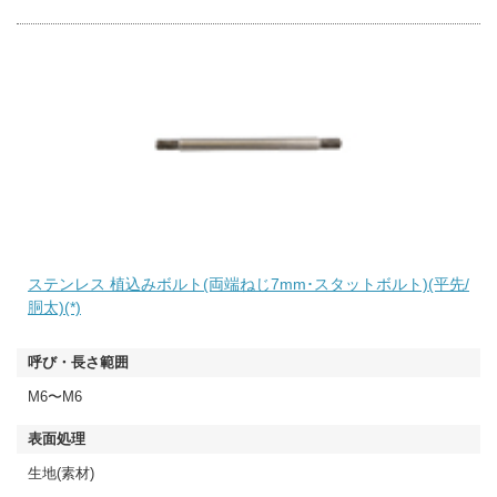
ステンレス 植込みボルト(両端ねじ7mm･スタットボルト)(平先/
胴太)(*)
M6〜M6
生地(素材)