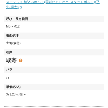
ステンレス 植込みボルト(両端ねじ13mm･スタットボルト)(平
先/胴太)(*)
M6〜M12
生地(素材)
取寄
○
371.23円/個〜