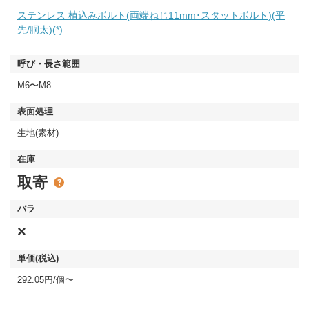
ステンレス 植込みボルト(両端ねじ11mm･スタットボルト)(平
先/胴太)(*)
M6〜M8
生地(素材)
取寄
×
292.05円/個〜