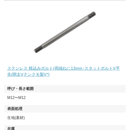
ステンレス 植込みボルト(両端ねじ13mm･スタットボルト)(平
先/胴太)(テンクモ製)(*)
M12〜M12
生地(素材)