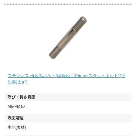
ステンレス 植込みボルト(両端ねじ10mm･スタットボルト)(平
先/胴太)(*)
M6〜M10
生地(素材)