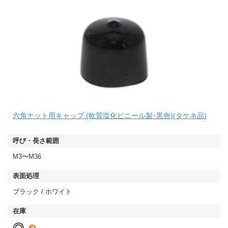
六角ナット用キャップ (軟質塩化ビニール製･黒色)(タケネ品)
M3〜M36
ブラック / ホワイト