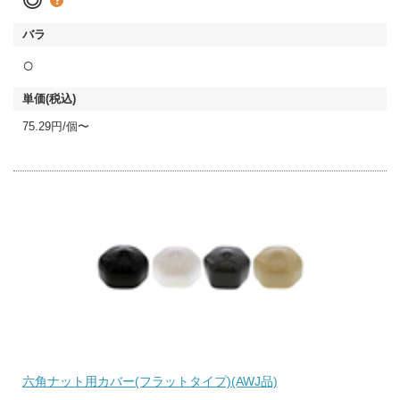
◎
○
75.29円/個〜
六角ナット用カバー(フラットタイプ)(AWJ品)