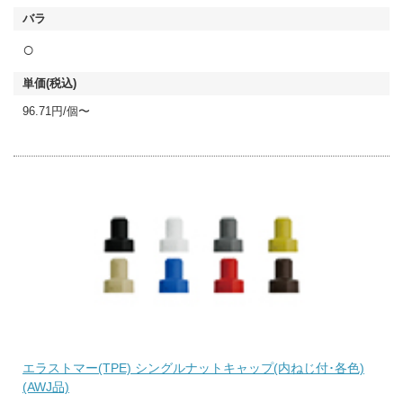
○
96.71円/個〜
エラストマー(TPE) シングルナットキャップ(内ねじ付･各色)
(AWJ品)