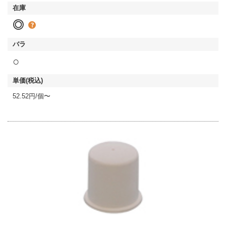
◎
○
52.52円/個〜